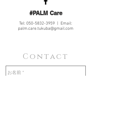
#PALM Care
Tel:
050-5832-3959
| Email:
palm.care.tukuba@gmail.com
Contact