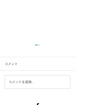
コメント
寒さ吹き飛ぶ！元気いっ
癒しの時間！赤
コメントを追加…
ぱい親子ヨガ
緒ヨガ