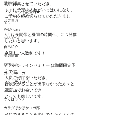
講師報告
前回募集させていただき、
すぐに予定の人数がいっぱいになり、
プンフレット設置店❤️
ご予約を締め切らせていただきまし
お寺ヨガ
た。
PALM care
6月は夜間帯と昼間の時間帯、２つ開催
mon amie
したいと思います。
自己紹介
今回も少人数制です！
講師情報
辰海ヨガ
このオンラインセミナー は期間限定予
定です。
カップルヨガ
大変ご好評をいただき、
マタニティヨガ
普段繋がることが出来なかった方々と
画面上でお会いでき
オンライン
とっても嬉しいです。
つくばランチ
カラダぽかぽかヨガ部