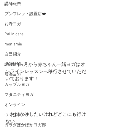
講師報告
プンフレット設置店❤️
お寺ヨガ
PALM care
mon amie
自己紹介
2020年4月から赤ちゃん一緒ヨガはオ
講師情報
ンラインレッスンへ移行させていただ
辰海ヨガ
いております！    
カップルヨガ
マタニティヨガ
オンライン
・お出かけしたいけれどどこにも行け
つくばランチ
ない       
カラダぽかぽかヨガ部