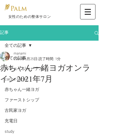
​ 女性のための整体サロン
記事
全ての記事
manami
全ての記事
2021年6月25日
読了時間: 1分
赤ちゃん一緒ヨガオンラ
カフェ ジャーナル
イン2021年7月
cache cache
赤ちゃん一緒ヨガ
ファーストシップ
古民家ヨガ
充電日
study