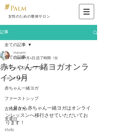
​ 女性のための整体サロン
記事
全ての記事
manami
全ての記事
2020年9月4日
読了時間: 1分
赤ちゃん一緒ヨガオンラ
カフェ ジャーナル
イン9月
cache cache
赤ちゃん一緒ヨガ
ファーストシップ
    4月から赤ちゃん一緒ヨガはオンライ
古民家ヨガ
ンレッスンへ移行させていただいてお
充電日
ります！   
study