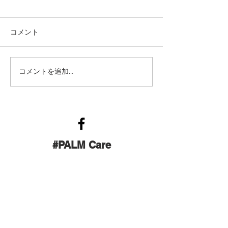
コメント
寒さ吹き飛ぶ！元気いっ
癒しの時間！赤
コメントを追加…
ぱい親子ヨガ
緒ヨガ
#PALM Care
Tel:
050-5832-3959
| Email:
palm.care.tukuba@gmail.com
Contact