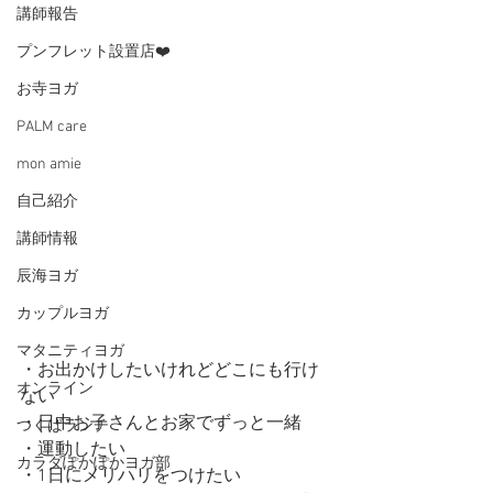
講師報告
プンフレット設置店❤️
お寺ヨガ
PALM care
mon amie
自己紹介
講師情報
辰海ヨガ
カップルヨガ
マタニティヨガ
・お出かけしたいけれどどこにも行け
オンライン
ない   
・日中お子さんとお家でずっと一緒   
つくばランチ
・運動したい   
カラダぽかぽかヨガ部
・1日にメリハリをつけたい   