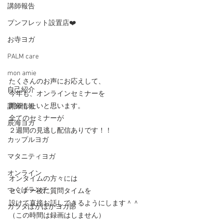
講師報告
プンフレット設置店❤️
お寺ヨガ
PALM care
mon amie
たくさんのお声にお応えして、 
自己紹介
今年も、オンラインセミナーを
開催したいと思います。   
講師情報
全てのセミナーが 
辰海ヨガ
２週間の見逃し配信ありです！！
カップルヨガ
マタニティヨガ
オンライン
オンタイムの方々には 
つくばランチ
セミナー後に質問タイムを 
設けて直接お話しできるようにします＾＾ 
カラダぽかぽかヨガ部
（この時間は録画はしません）   