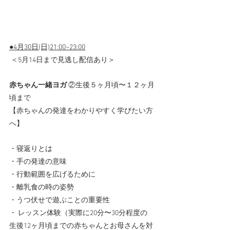
●4月30日(日)21:00~23:00
 ＜5月14日まで見逃し配信あり＞
赤ちゃん一緒ヨガ
 ②生後５ヶ月頃〜１２ヶ月
頃まで 
【赤ちゃんの発達をわかりやすく学びたい方
へ】
・寝返りとは 
・手の発達の意味 
・行動範囲を広げるために 
・離乳食の時の姿勢 
・うつ伏せで遊ぶことの重要性      
・ レッスン体験（実際に20分〜30分程度の
生後12ヶ月頃までの赤ちゃんとお母さんを対