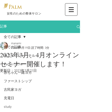
​ 女性のための整体サロン
記事
全ての記事
manami
全ての記事
2023年3月19日
読了時間: 3分
2023年3月、4月オンライン
カフェ ジャーナル
セミナー開催します！
cache cache
更新日：
2023年3月21日
赤ちゃん一緒ヨガ
ファーストシップ
古民家ヨガ
充電日
study