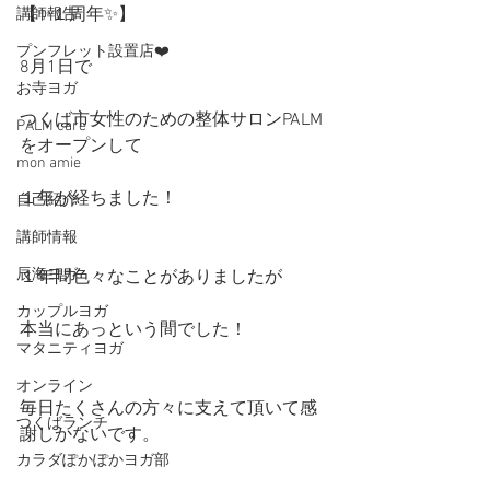
【✨１周年✨】
講師報告
プンフレット設置店❤️
8月1日で
お寺ヨガ
つくば市女性のための整体サロンPALM
PALM care
をオープンして
mon amie
１年が経ちました！
自己紹介
講師情報
辰海ヨガ
１年間色々なことがありましたが
カップルヨガ
本当にあっという間でした！
マタニティヨガ
オンライン
毎日たくさんの方々に支えて頂いて感
つくばランチ
謝しかないです。
カラダぽかぽかヨガ部