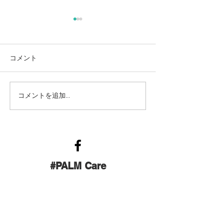
コメント
朝一！ご夫婦ヨ
【いつも応援して下さっ
コメントを追加…
ている皆さまへ】
#PALM Care
Tel:
050-5832-3959
| Email:
palm.care.tukuba@gmail.com