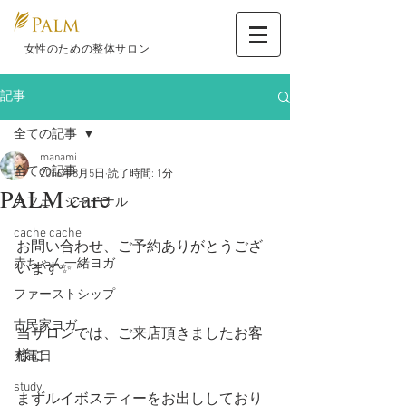
​ 女性のための整体サロン
記事
全ての記事
manami
全ての記事
2016年8月5日
読了時間: 1分
PALM care
カフェ ジャーナル
cache cache
お問い合わせ、ご予約ありがとうござ
赤ちゃん一緒ヨガ
います✨
ファーストシップ
古民家ヨガ
当サロンでは、ご来店頂きましたお客
様に
充電日
study
まずルイボスティーをお出ししており