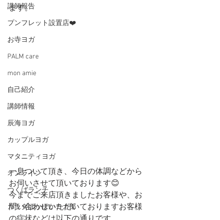
講師報告
ます。
プンフレット設置店❤️
お寺ヨガ
PALM care
mon amie
自己紹介
講師情報
辰海ヨガ
カップルヨガ
マタニティヨガ
一息ついて頂き、今日の体調などから
オンライン
お伺いさせて頂いております😊
つくばランチ
今までご来店頂きましたお客様や、お
問い合わせいただいておりますお客様
カラダぽかぽかヨガ部
の症状などは以下の通りです。