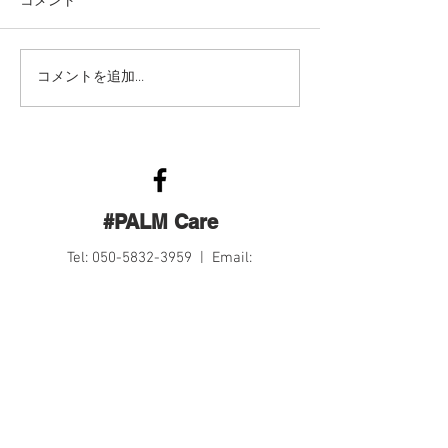
GWはみんなで
オンラインセミナー 5月の
コメントを追加…
予定
#PALM Care
Tel:
050-5832-3959
| Email:
palm.care.tukuba@gmail.com
Contact