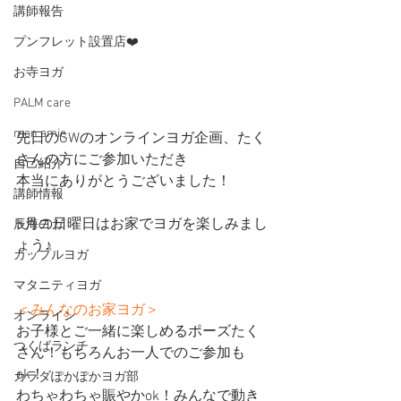
講師報告
プンフレット設置店❤️
お寺ヨガ
PALM care
mon amie
先日のGWのオンラインヨガ企画、たく
さんの方にご参加いただき
自己紹介
本当にありがとうございました！
講師情報
5月の日曜日はお家でヨガを楽しみまし
辰海ヨガ
ょう♪
カップルヨガ
マタニティヨガ
＜みんなのお家ヨガ＞
オンライン
お子様とご一緒に楽しめるポーズたく
つくばランチ
さん！もちろんお一人でのご参加も
ok！
カラダぽかぽかヨガ部
わちゃわちゃ賑やかok！みんなで動き