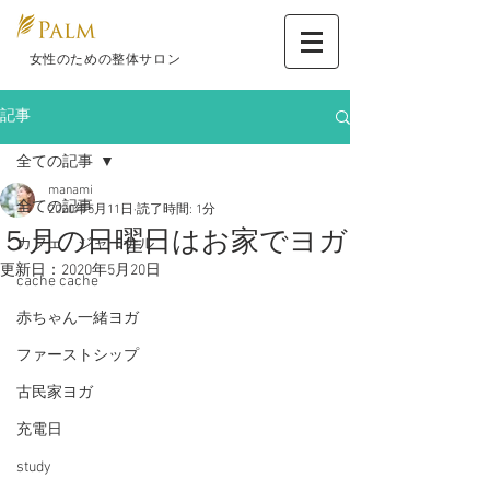
​ 女性のための整体サロン
記事
全ての記事
manami
全ての記事
2020年5月11日
読了時間: 1分
５月の日曜日はお家でヨガ
カフェ ジャーナル
更新日：
2020年5月20日
cache cache
赤ちゃん一緒ヨガ
ファーストシップ
古民家ヨガ
充電日
study