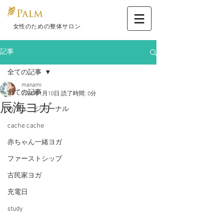
​ 女性のための整体サロン
記事
全ての記事
manami
全ての記事
2020年1月10日
読了時間: 0分
辰海ヨガ
カフェ ジャーナル
cache cache
赤ちゃん一緒ヨガ
ファーストシップ
古民家ヨガ
充電日
study