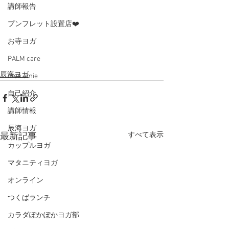
講師報告
プンフレット設置店❤️
お寺ヨガ
PALM care
辰海ヨガ
mon amie
自己紹介
講師情報
辰海ヨガ
すべて表示
最新記事
カップルヨガ
マタニティヨガ
オンライン
つくばランチ
カラダぽかぽかヨガ部