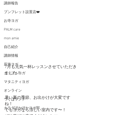
講師報告
プンフレット設置店❤️
お寺ヨガ
PALM care
mon amie
自己紹介
講師情報
辰海ヨガ
7月も元気一杯レッスンさせていただき
ました！
カップルヨガ
マタニティヨガ
オンライン
暑い夏の季節、お出かけが大変です
つくばランチ
ね！
カラダぽかぽかヨガ部
でもヨガなら涼しい室内です〜！