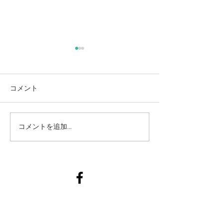
コメント
つくば市赤ちゃん一緒ヨ
つくば市赤ちゃ
コメントを追加…
ガ3月
ガ2月
#PALM Care
Tel:
050-5832-3959
| Email: