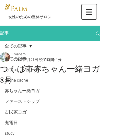
​ 女性のための整体サロン
記事
全ての記事
manami
全ての記事
2019年7月21日
読了時間: 1分
つくば市赤ちゃん一緒ヨガ
カフェ ジャーナル
8月
cache cache
赤ちゃん一緒ヨガ
ファーストシップ
古民家ヨガ
充電日
study