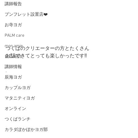
講師報告
プンフレット設置店❤️
お寺ヨガ
.
PALM care
mon amie
つくばのクリエーターの方とたくさん
お話できてとっても楽しかったです‼️
自己紹介
講師情報
.
辰海ヨガ
カップルヨガ
マタニティヨガ
オンライン
つくばランチ
カラダぽかぽかヨガ部