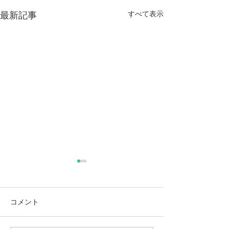
すべて表示
最新記事
麻奈美農園始めました
本
コメント