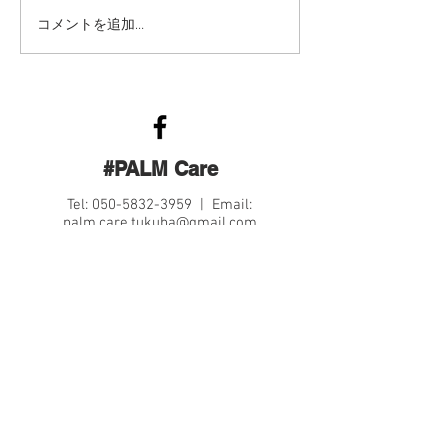
コメントを追加…
#PALM Care
Tel:
050-5832-3959
| Email:
palm.care.tukuba@gmail.com
Contact