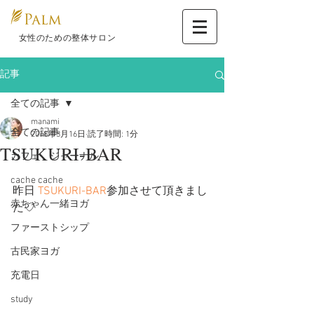
​ 女性のための整体サロン
記事
全ての記事
manami
全ての記事
2018年3月16日
読了時間: 1分
TSUKURI-BAR
カフェ ジャーナル
cache cache
昨日 
TSUKURI-BAR
参加させて頂きまし
赤ちゃん一緒ヨガ
た♡
ファーストシップ
古民家ヨガ
充電日
study