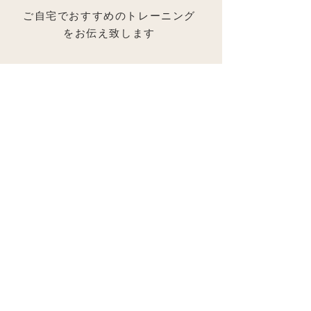
ご自宅でおすすめのトレーニング
をお伝え致します
次回のご予約をとっていただきます
症状により通っていただく回数は異なります
が
一回のみで症状が改善しても持続をするのは
難しいと考えますので
繰り返さないためには、こちらがお伝えする
回数
​通っていただくことをおすすめ致します。