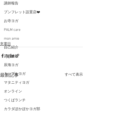
講師報告
プンフレット設置店❤️
お寺ヨガ
PALM care
mon amie
充電日
自己紹介
講師情報
辰海ヨガ
カップルヨガ
すべて表示
最新記事
マタニティヨガ
オンライン
つくばランチ
カラダぽかぽかヨガ部