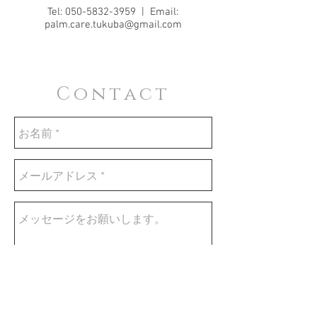
Tel:
050-5832-3959
| Email:
palm.care.tukuba@gmail.com
Contact