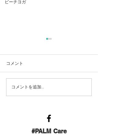
ビーチヨガ
麻奈美農園始めました
本
コメント
コメントを追加…
#PALM Care