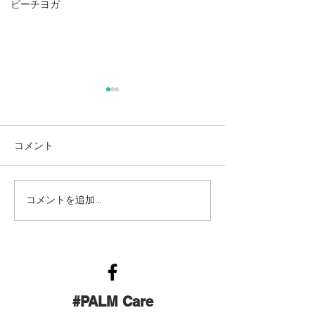
ビーチヨガ
麻奈美農園始めました
本
コメント
コメントを追加…
#PALM Care