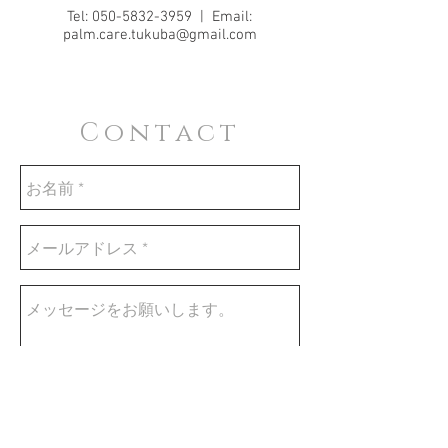
Tel:
050-5832-3959
| Email:
palm.care.tukuba@gmail.com
Contact