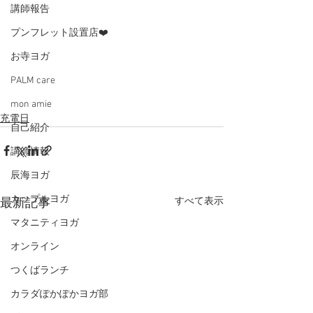
講師報告
プンフレット設置店❤️
お寺ヨガ
PALM care
mon amie
充電日
自己紹介
講師情報
辰海ヨガ
カップルヨガ
すべて表示
最新記事
マタニティヨガ
オンライン
つくばランチ
カラダぽかぽかヨガ部