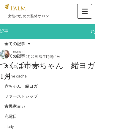
​ 女性のための整体サロン
記事
全ての記事
manami
全ての記事
2019年12月22日
読了時間: 1分
つくば市赤ちゃん一緒ヨガ
カフェ ジャーナル
1月
cache cache
赤ちゃん一緒ヨガ
ファーストシップ
古民家ヨガ
充電日
study