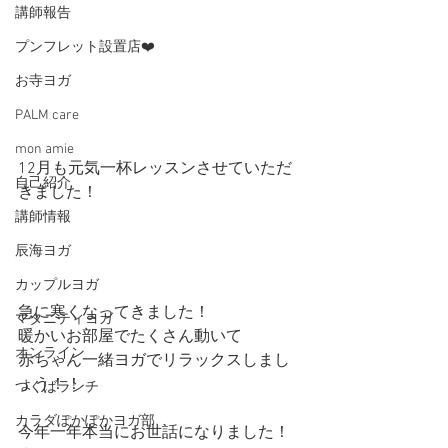
講師報告
プンフレット設置店❤️
お寺ヨガ
PALM care
mon amie
12月も元気一杯レッスンさせていただ
自己紹介
きました！
講師情報
辰海ヨガ
カップルヨガ
急に寒くなってきました！
マタニティヨガ
暖かいお部屋でたくさん動いて
オンライン
赤ちゃん一緒ヨガでリラックスしまし
ょう！！
つくばランチ
カラダぽかぽかヨガ部
今年一年本当にお世話になりました！