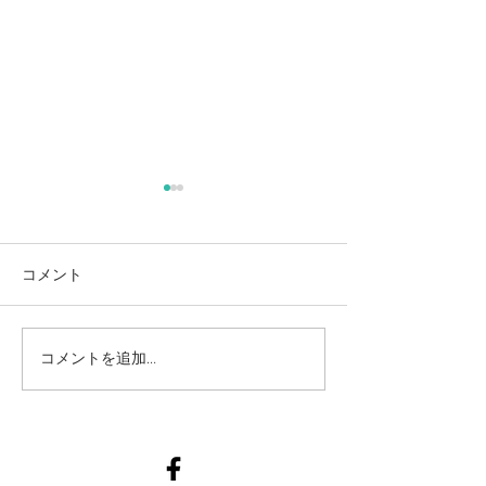
コメント
つくば市赤ちゃん一緒ヨ
つくば市赤ちゃ
コメントを追加…
ガ3月
ガ2月