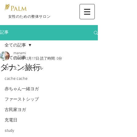
​ 女性のための整体サロン
記事
全ての記事
manami
全ての記事
2019年12月17日
読了時間: 0分
ダナン旅行
カフェ ジャーナル
cache cache
赤ちゃん一緒ヨガ
ファーストシップ
古民家ヨガ
充電日
study