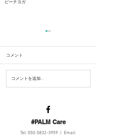
ビーチヨガ
麻奈美農園始めました
本
コメント
コメントを追加…
#PALM Care
Tel:
050-5832-3959
| Email: