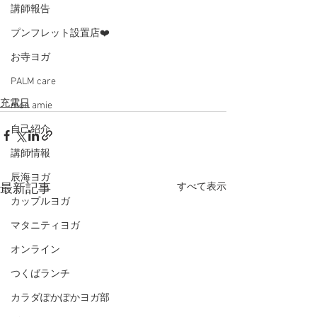
講師報告
プンフレット設置店❤️
お寺ヨガ
PALM care
充電日
mon amie
自己紹介
講師情報
辰海ヨガ
すべて表示
最新記事
カップルヨガ
マタニティヨガ
オンライン
つくばランチ
カラダぽかぽかヨガ部