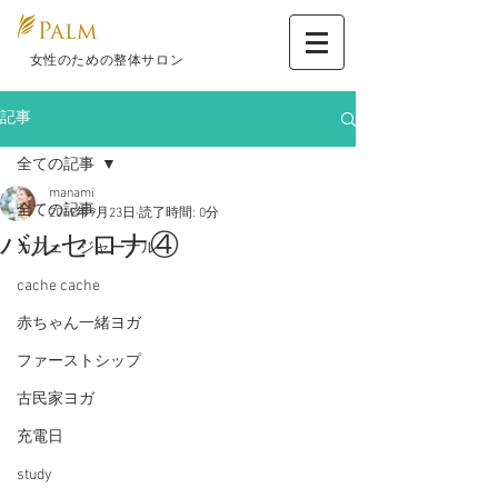
​ 女性のための整体サロン
記事
全ての記事
manami
全ての記事
2019年9月23日
読了時間: 0分
バルセロナ④
カフェ ジャーナル
cache cache
赤ちゃん一緒ヨガ
ファーストシップ
古民家ヨガ
充電日
study