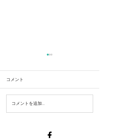
麻奈美農園始めました
本
コメント
コメントを追加…