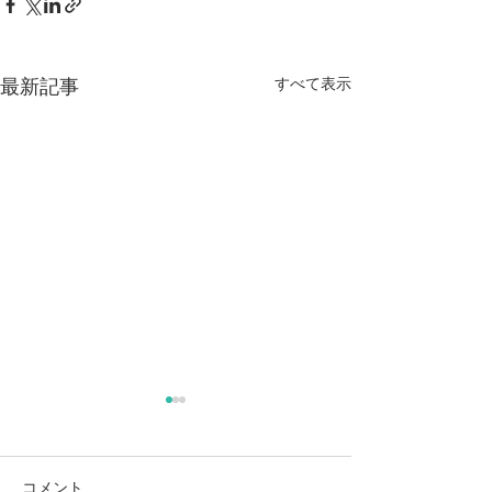
すべて表示
最新記事
シニアヨガ
講師報告 シニ
コメント