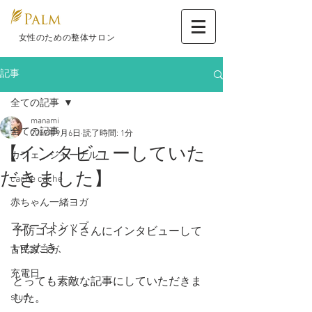
​ 女性のための整体サロン
記事
全ての記事
manami
全ての記事
2019年9月6日
読了時間: 1分
【インタビューしていた
カフェ ジャーナル
だきました】
cache cache
赤ちゃん一緒ヨガ
ファーストシップ
予防コネクトさんにインタビューして
いただき、
古民家ヨガ
充電日
とっても素敵な記事にしていただきま
study
した。