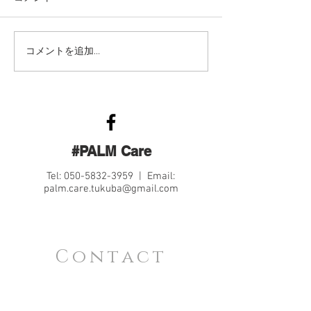
コメントを追加…
#PALM Care
Tel:
050-5832-3959
| Email:
palm.care.tukuba@gmail.com
Contact