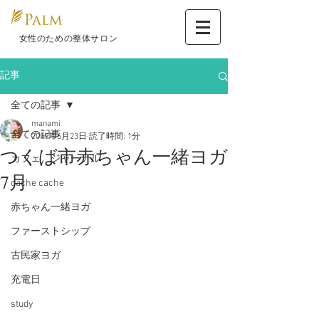
​ 女性のための整体サロン
記事
全ての記事
manami
全ての記事
2019年6月23日
読了時間: 1分
つくば市赤ちゃん一緒ヨガ
カフェ ジャーナル
7月
cache cache
赤ちゃん一緒ヨガ
ファーストシップ
古民家ヨガ
充電日
study