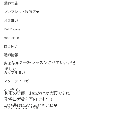
講師報告
プンフレット設置店❤️
お寺ヨガ
PALM care
mon amie
自己紹介
講師情報
6月も元気一杯レッスンさせていただき
辰海ヨガ
ました！
カップルヨガ
マタニティヨガ
オンライン
梅雨の季節、お出かけが大変ですね！
つくばランチ
でもヨガなら室内です〜！
ぜひ遊びに来てくださいね❤️
カラダぽかぽかヨガ部