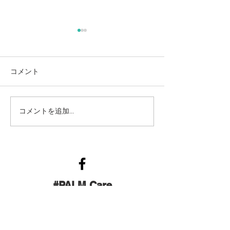
コメント
つくば市赤ちゃん一緒ヨ
つくば市赤ちゃ
コメントを追加…
ガ3月
ガ2月
#PALM Care
Tel:
050-5832-3959
| Email:
palm.care.tukuba@gmail.com