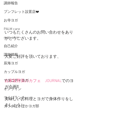
講師報告
プンフレット設置店❤️
お寺ヨガ
PALM care
いつもたくさんのお問い合わせをあり
mon amie
がとうございます。
自己紹介
講師情報
大変ご好評を頂いております、
辰海ヨガ
カップルヨガ
マタニティヨガ
自家製野菜のカフェ　JOURNAL
でのヨ
ガ企画‼️
オンライン
つくばランチ
美味しいお料理とヨガで身体作りをし
ましょう✨
カラダぽかぽかヨガ部