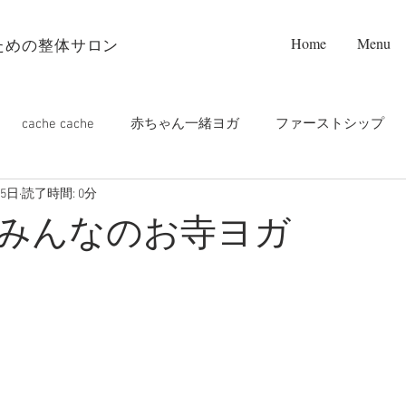
Home
Menu
ための整体サロン
cache cache
赤ちゃん一緒ヨガ
ファーストシップ
15日
読了時間: 0分
プンフレット設置店❤️
お寺ヨガ
PALM care
m
みんなのお寺ヨガ
ップルヨガ
マタニティヨガ
オンライン
つくばラン
チヨガ