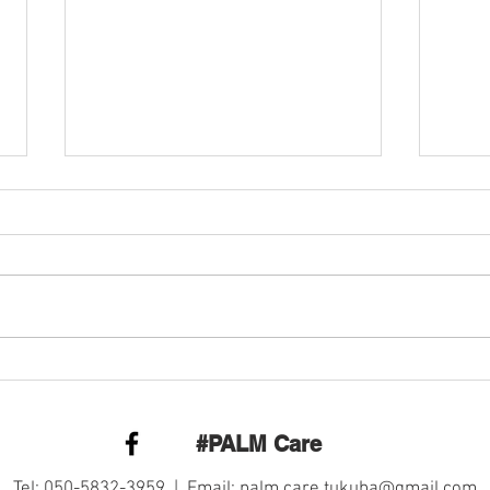
高源寺みんなのお寺ヨガ③
高源
#PALM Care
Tel: 050-5832-3959 | Email:
palm.care.tukuba@gmail.com