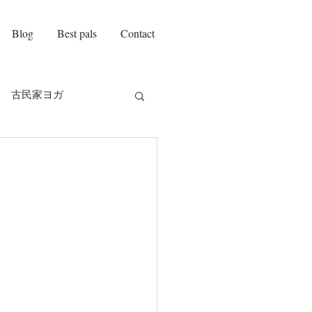
Blog
Best pals
Contact
古民家ヨガ
on amie
自己紹介
チ