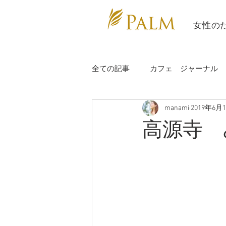
​ 女性の
全ての記事
カフェ ジャーナル
manami
2019年6月
充電日
study
講師報告
高源寺 
講師情報
辰海ヨガ
カ
カラダぽかぽかヨガ部
ビー