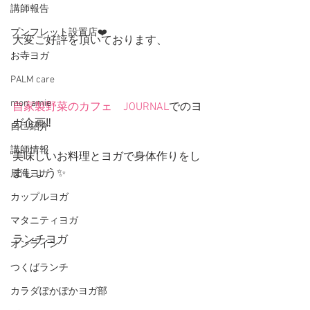
講師報告
プンフレット設置店❤️
大変ご好評を頂いております、
お寺ヨガ
PALM care
mon amie
自家製野菜のカフェ　JOURNAL
でのヨ
ガ企画‼️
自己紹介
講師情報
美味しいお料理とヨガで身体作りをし
ましょう✨
辰海ヨガ
カップルヨガ
マタニティヨガ
ランチヨガ
オンライン
つくばランチ
カラダぽかぽかヨガ部