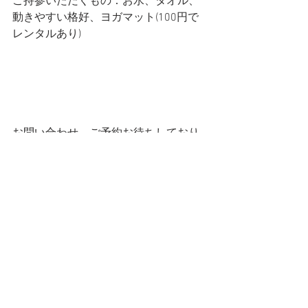
ご持参いただくもの：お水、タオル、
動きやすい格好、ヨガマット(100円で
レンタルあり)
お問い合わせ、ご予約お待ちしており
ます😊
大人気の企画ですので
お早めにお申し込みください✨
カフェ ジャーナル
すべて表示
最新記事