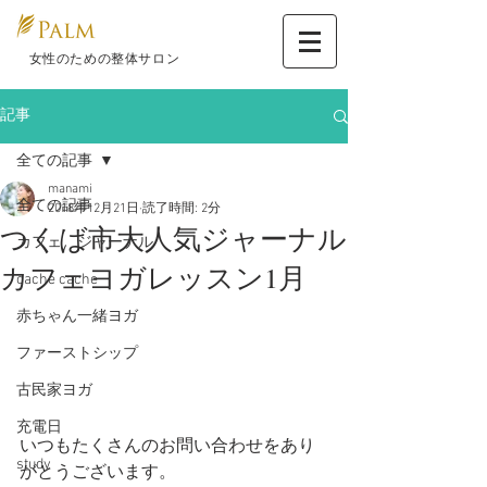
​ 女性のための整体サロン
記事
全ての記事
manami
全ての記事
2018年12月21日
読了時間: 2分
つくば市大人気ジャーナル
カフェ ジャーナル
カフェヨガレッスン1月
cache cache
赤ちゃん一緒ヨガ
ファーストシップ
古民家ヨガ
充電日
いつもたくさんのお問い合わせをあり
study
がとうございます。