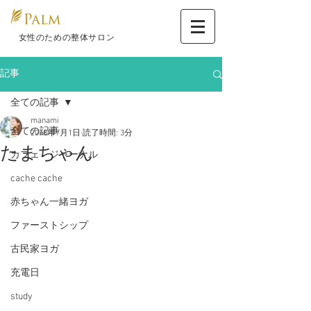
​ 女性のための整体サロン
記事
全ての記事
manami
全ての記事
2018年7月1日
読了時間: 3分
たまちゃん
カフェ ジャーナル
cache cache
赤ちゃん一緒ヨガ
ファーストシップ
古民家ヨガ
充電日
study