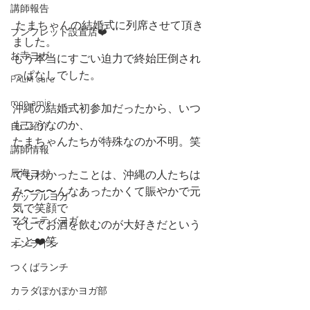
講師報告
 たまちゃんの結婚式に列席させて頂き
プンフレット設置店❤️
ました。
お寺ヨガ
もう本当にすごい迫力で終始圧倒され
っぱなしでした。
PALM care
mon amie
沖縄の結婚式初参加だったから、いつ
もこうなのか、
自己紹介
たまちゃんたちが特殊なのか不明。笑
講師情報
辰海ヨガ
でもわかったことは、沖縄の人たちは
み〜〜〜んなあったかくて賑やかで元
カップルヨガ
気で笑顔で
マタニティヨガ
そしてお酒を飲むのが大好きだという
こと❤️笑
オンライン
つくばランチ
カラダぽかぽかヨガ部