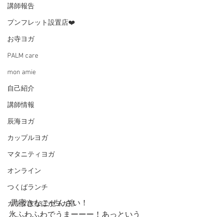
講師報告
プンフレット設置店❤️
お寺ヨガ
PALM care
mon amie
自己紹介
講師情報
辰海ヨガ
カップルヨガ
マタニティヨガ
オンライン
つくばランチ
 黒蜜きなこぜんざい！
カラダぽかぽかヨガ部
氷ふわふわでうまーーー！あっという