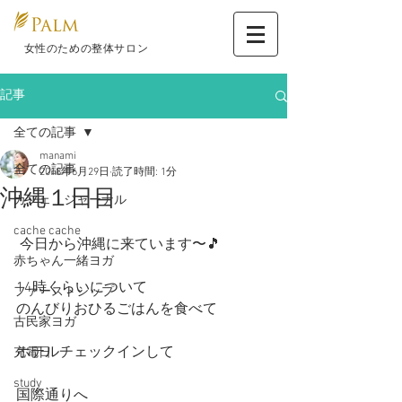
​ 女性のための整体サロン
記事
全ての記事
manami
全ての記事
2018年6月29日
読了時間: 1分
沖縄１日目
カフェ ジャーナル
cache cache
 今日から沖縄に来ています〜🎵
赤ちゃん一緒ヨガ
14時くらいについて
ファーストシップ
のんびりおひるごはんを食べて
古民家ヨガ
ホテルチェックインして
充電日
study
国際通りへ