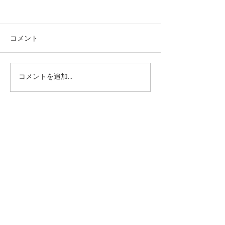
麻奈美農園始めました
本
コメント
コメントを追加…
#PALM Care
Tel:
050-5832-3959
| Email:
palm.care.tukuba@gmail.com