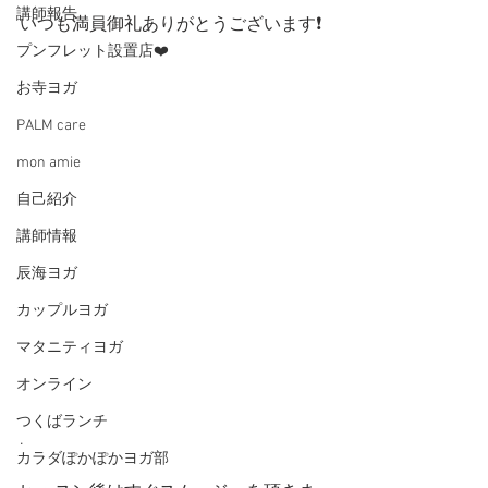
講師報告
いつも満員御礼ありがとうございます❗️
プンフレット設置店❤️
.
お寺ヨガ
PALM care
mon amie
自己紹介
講師情報
辰海ヨガ
カップルヨガ
マタニティヨガ
オンライン
つくばランチ
.
カラダぽかぽかヨガ部