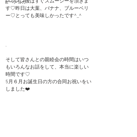
レッスン後はすぐスムージーを頂きま
ビーチヨガ
す♡昨日は大葉、バナナ、ブルーベリ
ー♡とっても美味しかったです^_^
.
そして皆さんとの親睦会の時間はいつ
もいろんなお話をして、本当に楽しい
時間です♡
5月６月お誕生日の方の合同お祝いをい
しました❤️