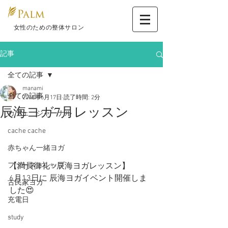
​ 女性のための整体サロン
記事
全ての記事
manami
全ての記事
2018年6月17日
読了時間: 2分
辰海ヨガ7月レッスン
カフェ ジャーナル
cache cache
赤ちゃん一緒ヨガ
ファーストシップ
【満員御礼✨辰海ヨガレッスン】
6月13日に 辰海ヨガイベント開催しま
古民家ヨガ
した😍
充電日
.
study