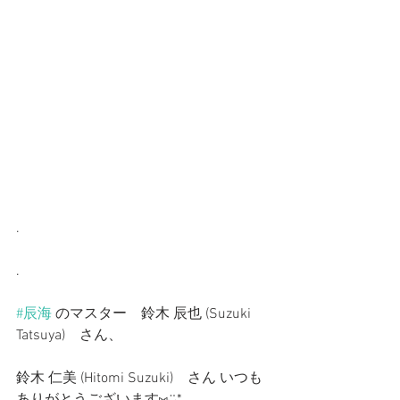
.
.
#辰海
 のマスター　鈴木 辰也 (Suzuki 
Tatsuya)　さん、
鈴木 仁美 (Hitomi Suzuki)　さん いつも