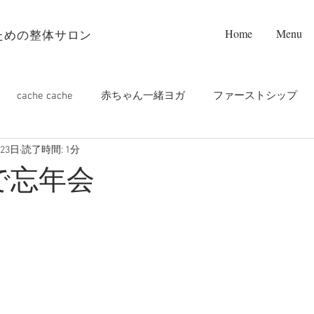
Home
Menu
ための整体サロン
cache cache
赤ちゃん一緒ヨガ
ファーストシップ
月23日
読了時間: 1分
プンフレット設置店❤️
お寺ヨガ
PALM care
m
 で忘年会
ップルヨガ
マタニティヨガ
オンライン
つくばラン
チヨガ