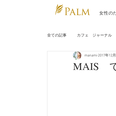
​ 女性の
全ての記事
カフェ ジャーナル
manami
2017年12
充電日
study
講師報告
MAIS
講師情報
辰海ヨガ
カ
カラダぽかぽかヨガ部
ビー