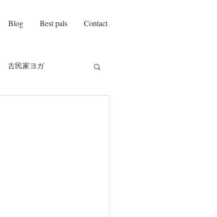
Blog
Best pals
Contact
古民家ヨガ
on amie
自己紹介
チ