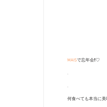
MAIS
で忘年会❗️♡
.
.
何食べても本当に美