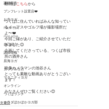
講師報告
動画は
こちら
から
プンフレット設置店❤️
お寺ヨガ
つくばに住んでいればみんな知ってい
るイーアスやゴルフ場が撮影場所だ
PALM care
よ〜❤️
mon amie
今回ご縁があり、ご紹介させていただ
自己紹介
きました😊
企画してくださっている、つくば市役
講師情報
所の酒井さん
辰海ヨガ
映像カメラマンの池谷さん
カップルヨガ
とっても素敵な動画ありがとうござい
マタニティヨガ
ます！
オンライン
みなさんぜひご覧ください😊
つくばランチ
カラダぽかぽかヨガ部
充電日