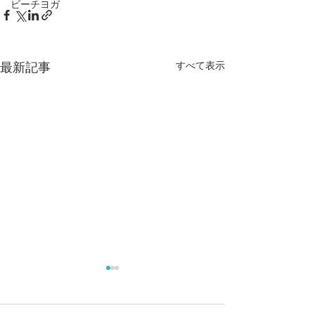
ビーチヨガ
すべて表示
最新記事
麻奈美農園始めました
本