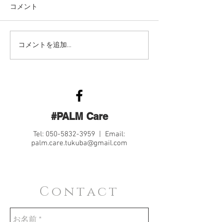
コメント
コメントを追加…
#PALM Care
Tel:
050-5832-3959
| Email:
palm.care.tukuba@gmail.com
Contact