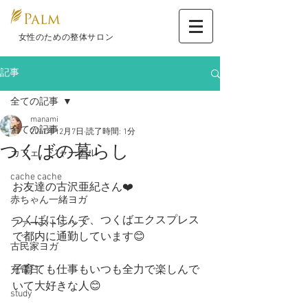
​ 女性のための整体サロン
記事
全ての記事
manami
全ての記事
2017年12月7日
読了時間: 1分
つくばの暮らし
カフェ ジャーナル
cache cache
お友達の古沢亜紀さん❤️
赤ちゃん一緒ヨガ
つくばに住んで、つくばエクスプレス
ファーストシップ
で都内に通勤しています😊
古民家ヨガ
子育ても仕事もいつも全力で楽しんで
充電日
いて大好きな人😊
study