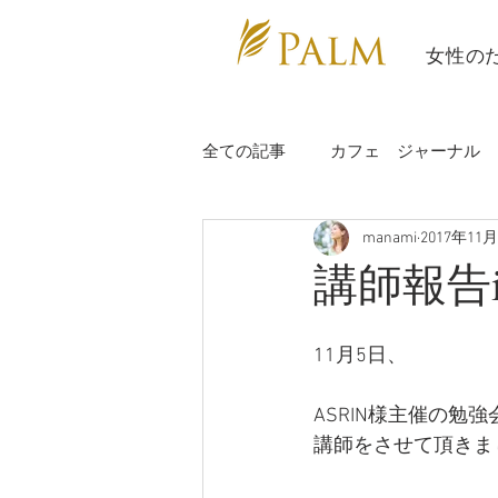
​ 女性の
全ての記事
カフェ ジャーナル
manami
2017年11
充電日
study
講師報告
講師報告i
講師情報
辰海ヨガ
カ
11月5日、
ASRIN様主催の勉強
カラダぽかぽかヨガ部
ビー
講師をさせて頂きま