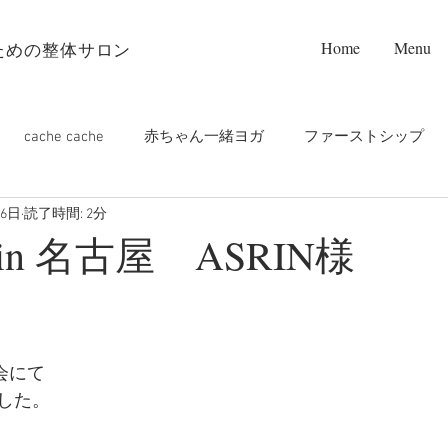
Home
Menu
ための整体サロン
cache cache
赤ちゃん一緒ヨガ
ファーストシップ
月6日
読了時間: 2分
プンフレット設置店❤️
お寺ヨガ
PALM care
m
n 名古屋 ASRIN様
ップルヨガ
マタニティヨガ
オンライン
つくばラン
会にて
チヨガ
した。