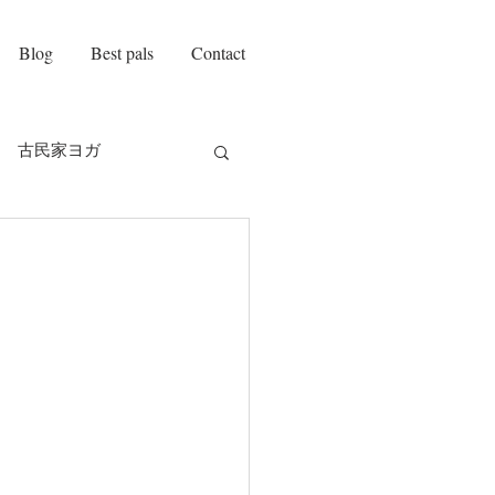
Blog
Best pals
Contact
古民家ヨガ
on amie
自己紹介
チ