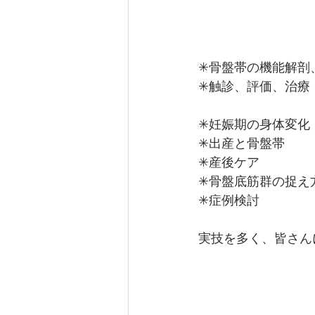
✳︎骨盤帯の機能解剖
✳︎触診、評価、治療
✳︎妊娠期の身体変化
✳︎出産と骨盤帯
✳︎産後ケア
✳︎骨盤底筋群の捉え
✳︎症例検討
実技を多く、皆さん