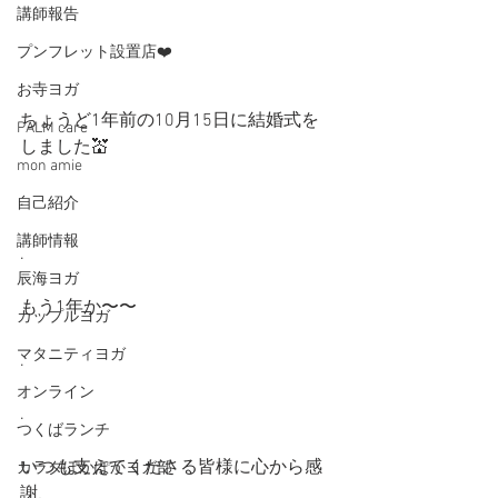
講師報告
プンフレット設置店❤️
お寺ヨガ
ちょうど1年前の10月15日に結婚式を
PALM care
しました💒
mon amie
.
自己紹介
講師情報
.
辰海ヨガ
もう1年か〜〜
カップルヨガ
マタニティヨガ
.
オンライン
.
つくばランチ
いつも支えてくださる皆様に心から感
カラダぽかぽかヨガ部
謝、