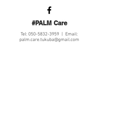
#PALM Care
Tel:
050-5832-3959
| Email:
palm.care.tukuba@gmail.com
Contact