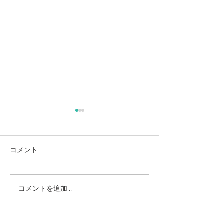
麻奈美農園始めました
本
コメント
コメントを追加…