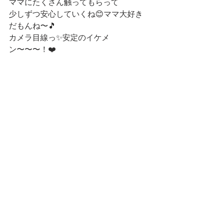
ママにたくさん触ってもらって
少しずつ安心していくね😊ママ大好き
だもんね〜🎵
カメラ目線っ✨安定のイケメ
ン〜〜〜！❤️