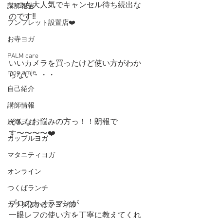
いつも大人気でキャンセル待ち続出な
講師報告
のです‼︎
プンフレット設置店❤️
お寺ヨガ
PALM care
いいカメラを買ったけど使い方がわか
mon amie
らない・・・
自己紹介
講師情報
そんなお悩みの方っ！！朗報で
辰海ヨガ
す〜〜〜〜❤️
カップルヨガ
マタニティヨガ
オンライン
つくばランチ
プロのカメラマンが
カラダぽかぽかヨガ部
一眼レフの使い方を丁寧に教えてくれ