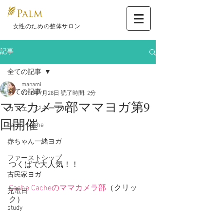
​ 女性のための整体サロン
記事
全ての記事
manami
全ての記事
2017年7月28日
読了時間: 2分
ママカメラ部ママヨガ第9
カフェ ジャーナル
回開催
cache cache
赤ちゃん一緒ヨガ
ファーストシップ
つくばで大人気！！
古民家ヨガ
Cache Cacheのママカメラ部
（クリッ
充電日
ク）
study