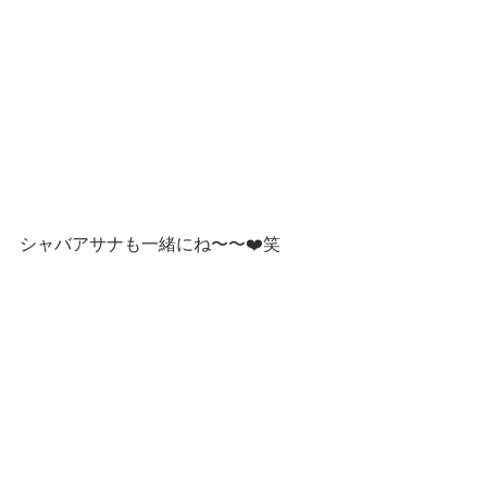
シャバアサナも一緒にね〜〜❤️笑