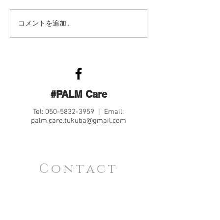
コメントを追加…
#PALM Care
Tel:
050-5832-3959
| Email:
palm.care.tukuba@gmail.com
Contact