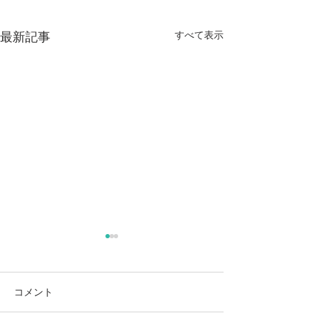
すべて表示
最新記事
麻奈美農園始めました
本
コメント