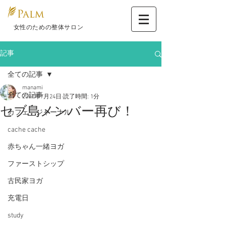
​ 女性のための整体サロン
記事
全ての記事
manami
全ての記事
2017年7月24日
読了時間: 1分
セブ島メンバー再び！
カフェ ジャーナル
cache cache
赤ちゃん一緒ヨガ
ファーストシップ
古民家ヨガ
充電日
study