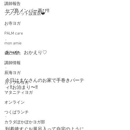
講師報告
セブ島メンバー再び‼︎
プンフレット設置店❤️
お寺ヨガ
.
PALM care
.
mon amie
あーや、おかえり♡
自己紹介
講師情報
.
辰海ヨガ
今日はまなさんのお家で手巻きパーテ
カップルヨガ
ィ‼︎お泊まり〜‼︎
マタニティヨガ
.
オンライン
つくばランチ
.
カラダぽかぽかヨガ部
到着後すぐお風呂入って自宅のように