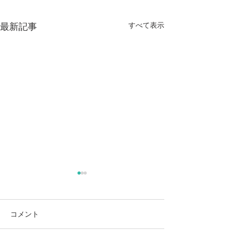
すべて表示
最新記事
麻奈美農園始めました
本
コメント