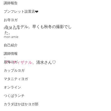
講師報告
プンフレット設置店❤️
お寺ヨガ
カットモデル。早くも秋冬の撮影でし
PALM care
た。
mon amie
.
自己紹介
講師情報
.
辰海ヨガ
アーティザナル
、清水さん♡
カップルヨガ
マタニティヨガ
オンライン
つくばランチ
カラダぽかぽかヨガ部