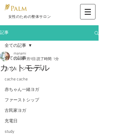
​ 女性のための整体サロン
記事
全ての記事
manami
全ての記事
2017年7月9日
読了時間: 1分
カットモデル
カフェ ジャーナル
cache cache
赤ちゃん一緒ヨガ
ファーストシップ
古民家ヨガ
充電日
study