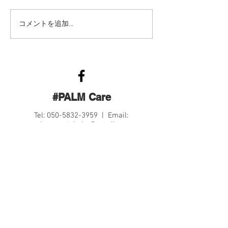
コメントを追加…
#PALM Care
Tel:
050-5832-3959
| Email:
palm.care.tukuba@gmail.com
Contact