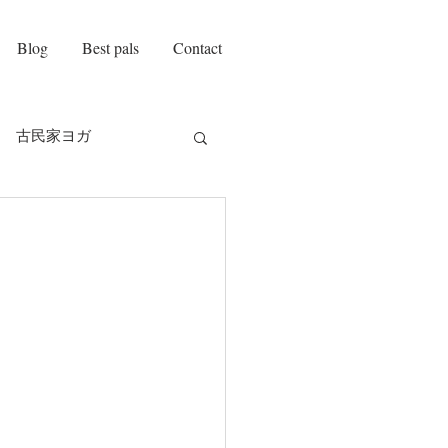
Blog
Best pals
Contact
古民家ヨガ
on amie
自己紹介
チ