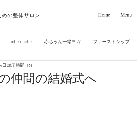
Home
Menu
ための整体サロン
cache cache
赤ちゃん一緒ヨガ
ファーストシップ
24日
読了時間: 1分
プンフレット設置店❤️
お寺ヨガ
PALM care
m
の仲間の結婚式へ
ップルヨガ
マタニティヨガ
オンライン
つくばラン
チヨガ