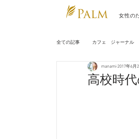
​ 女性の
全ての記事
カフェ ジャーナル
manami
2017年6月
充電日
study
講師報告
高校時代
講師情報
辰海ヨガ
カ
カラダぽかぽかヨガ部
ビー