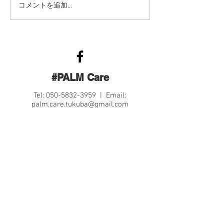
【いつも応援して下さっ
コメントを追加…
ている皆さまへ】
#PALM Care
Tel:
050-5832-3959
| Email:
palm.care.tukuba@gmail.com
Contact