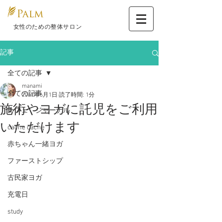
​ 女性のための整体サロン
記事
全ての記事
manami
全ての記事
2017年6月1日
読了時間: 1分
施術やヨガに託児をご利用
カフェ ジャーナル
いただけます
cache cache
赤ちゃん一緒ヨガ
ファーストシップ
古民家ヨガ
充電日
study