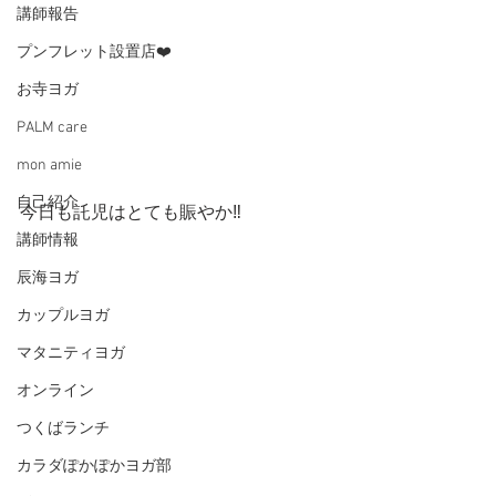
講師報告
プンフレット設置店❤️
お寺ヨガ
PALM care
mon amie
自己紹介
今日も託児はとても賑やか‼︎
講師情報
辰海ヨガ
カップルヨガ
マタニティヨガ
オンライン
つくばランチ
カラダぽかぽかヨガ部