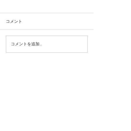
麻奈美農園始めました
本
コメント
コメントを追加…
#PALM Care
Tel:
050-5832-3959
| Email:
palm.care.tukuba@gmail.com
Contact