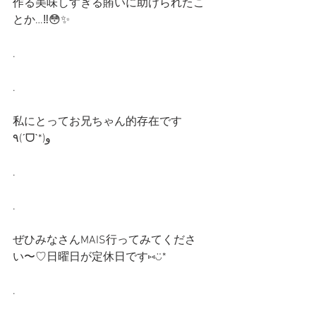
作る美味しすぎる賄いに助けられたこ
とか…‼︎😳✨
.
.
私にとってお兄ちゃん的存在です
٩(ˊᗜˋ*)و
.
.
ぜひみなさんMAIS行ってみてくださ
い〜♡日曜日が定休日です⑅◡̈*
.