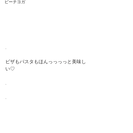
ビーチヨガ
.
ピザもパスタもほんっっっっと美味し
い♡
.
.