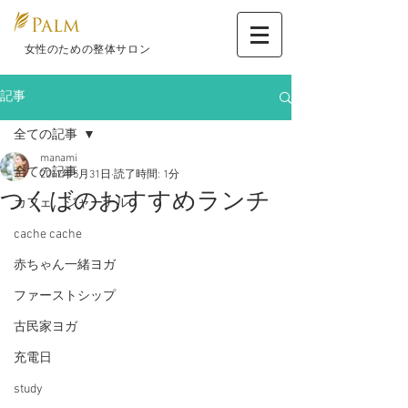
​ 女性のための整体サロン
記事
全ての記事
manami
全ての記事
2017年5月31日
読了時間: 1分
つくばのおすすめランチ
カフェ ジャーナル
cache cache
赤ちゃん一緒ヨガ
ファーストシップ
古民家ヨガ
充電日
study