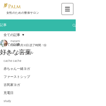
​ 女性のための整体サロン
記事
全ての記事
manami
全ての記事
2017年5月30日
読了時間: 1分
好きな言葉
カフェ ジャーナル
cache cache
赤ちゃん一緒ヨガ
ファーストシップ
古民家ヨガ
充電日
study