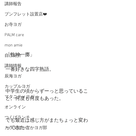
講師報告
プンフレット設置店❤️
お寺ヨガ
PALM care
mon amie
「乾坤一擲」
自己紹介
講師情報
一番好きな四字熟語。
辰海ヨガ
カップルヨガ
中学生の頃からずーっと思っているこ
マタニティヨガ
と。何度も何度もあった。
オンライン
つくばランチ
でも最近は感じ方がまたちょっと変わ
ってきた！
カラダぽかぽかヨガ部