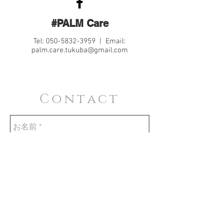
#PALM Care
Tel:
050-5832-3959
| Email:
palm.care.tukuba@gmail.com
Contact