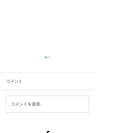
麻奈美農園始めました
本
コメント
コメントを追加…