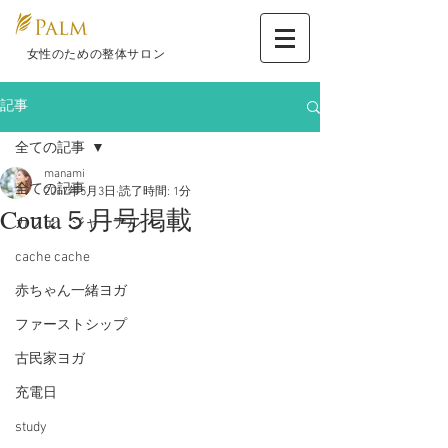
​ 女性のための整体サロン
記事
全ての記事
manami
全ての記事
2017年5月3日
読了時間: 1分
Couta５月号掲載
カフェ ジャーナル
cache cache
赤ちゃん一緒ヨガ
ファーストシップ
古民家ヨガ
充電日
study