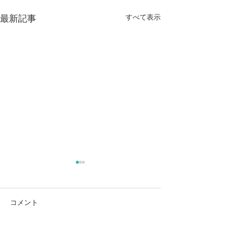
すべて表示
最新記事
麻奈美農園始めました
本
コメント