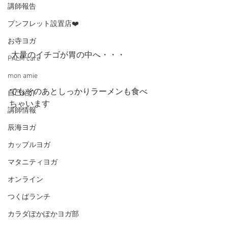
講師報告
プンフレット設置店❤️
お寺ヨガ
 大量のイチゴが胃の中へ・・・
PALM care
mon amie
でもそのあとしっかりラーメンも食べ
自己紹介
ちゃいます
講師情報
辰海ヨガ
カップルヨガ
マタニティヨガ
オンライン
つくばランチ
カラダぽかぽかヨガ部