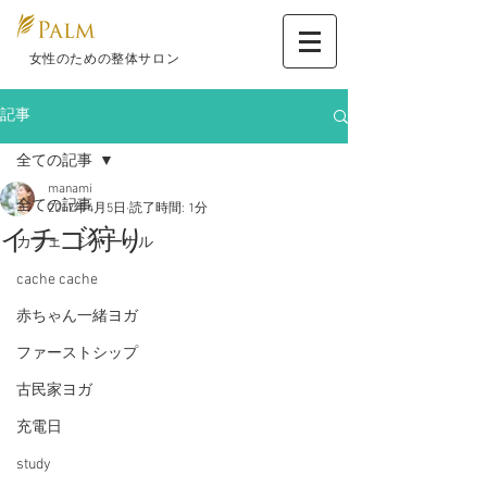
​ 女性のための整体サロン
記事
全ての記事
manami
全ての記事
2017年4月5日
読了時間: 1分
イチゴ狩り
カフェ ジャーナル
cache cache
赤ちゃん一緒ヨガ
ファーストシップ
古民家ヨガ
充電日
study