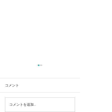
麻奈美農園始めました
本
コメント
コメントを追加…