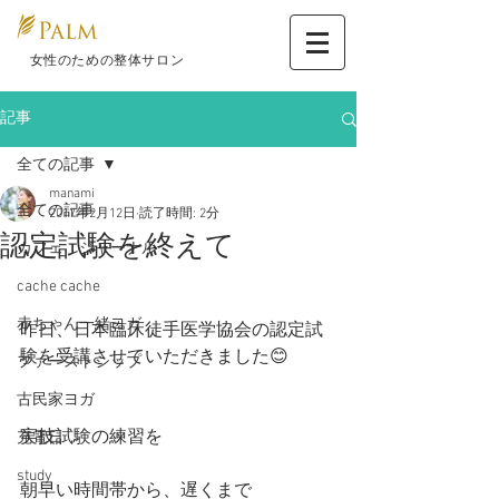
​ 女性のための整体サロン
記事
全ての記事
manami
全ての記事
2017年2月12日
読了時間: 2分
認定試験を終えて
カフェ ジャーナル
cache cache
赤ちゃん一緒ヨガ
昨日、日本臨床徒手医学協会の認定試
験を受講させていただきました😊
ファーストシップ
古民家ヨガ
実技試験の練習を
充電日
study
朝早い時間帯から、遅くまで