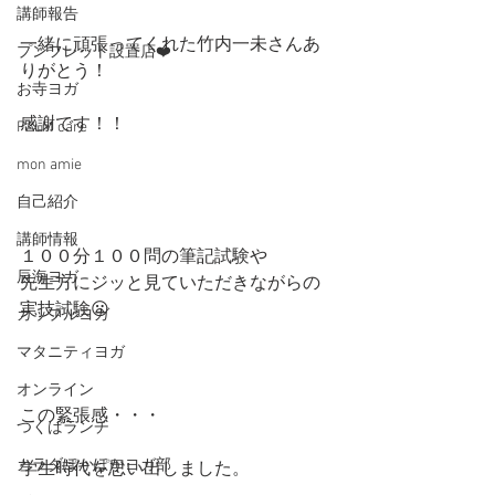
講師報告
一緒に頑張ってくれた竹内一未さんあ
プンフレット設置店❤️
りがとう！
お寺ヨガ
感謝です！！
PALM care
mon amie
自己紹介
講師情報
１００分１００問の筆記試験や
辰海ヨガ
先生方にジッと見ていただきながらの
実技試験😦
カップルヨガ
マタニティヨガ
オンライン
この緊張感・・・
つくばランチ
カラダぽかぽかヨガ部
学生時代を思い出しました。