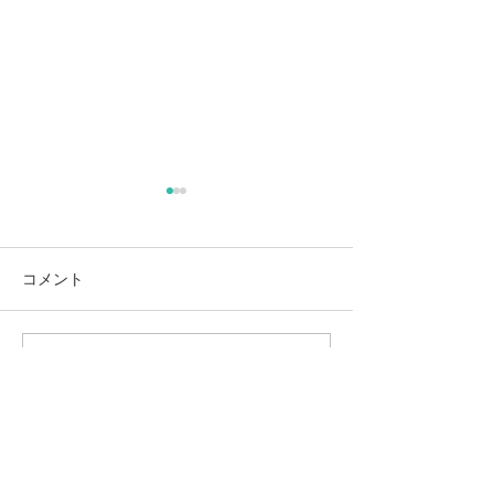
コメント
朝一！ご夫婦ヨ
【いつも応援して下さっ
コメントを追加…
ている皆さまへ】