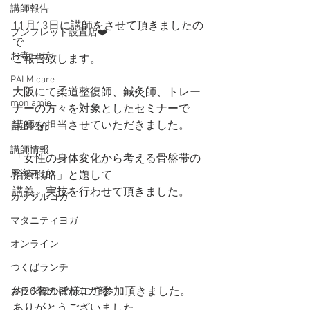
講師報告
11月13日に講師をさせて頂きましたの
プンフレット設置店❤️
で
お寺ヨガ
ご報告致します。
PALM care
大阪にて柔道整復師、鍼灸師、トレー
mon amie
ナーの方々を対象としたセミナーで
講師を担当させていただきました。
自己紹介
講師情報
「女性の身体変化から考える骨盤帯の
辰海ヨガ
治療戦略」と題して
講義、実技を行わせて頂きました。
カップルヨガ
マタニティヨガ
オンライン
つくばランチ
約20名の皆様にご参加頂きました。
カラダぽかぽかヨガ部
ありがとうございました。