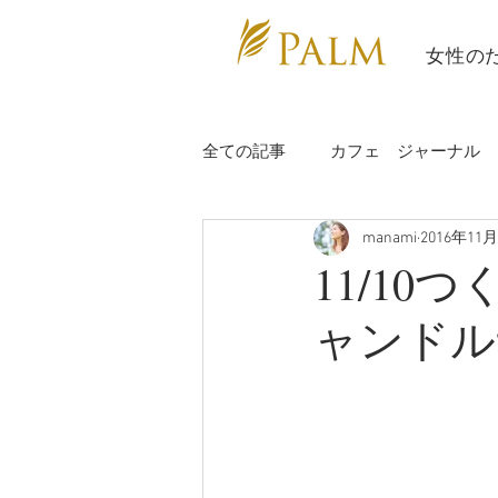
​ 女性の
全ての記事
カフェ ジャーナル
manami
2016年11
充電日
study
講師報告
11/1
ャンドル
講師情報
辰海ヨガ
カ
カラダぽかぽかヨガ部
ビー