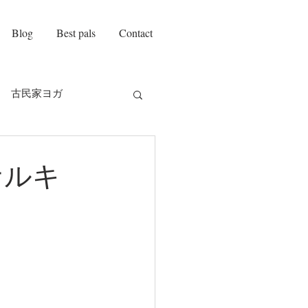
Blog
Best pals
Contact
古民家ヨガ
on amie
自己紹介
ナルキ
チ