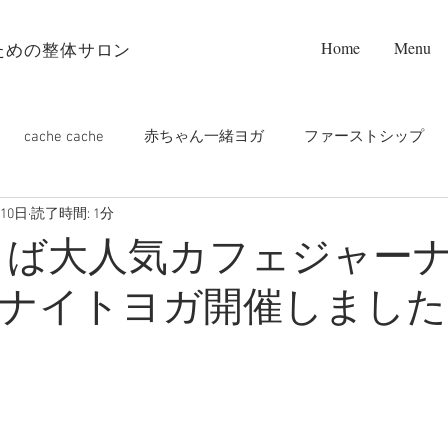
Home
Menu
ための整体サロン
cache cache
赤ちゃん一緒ヨガ
ファーストシップ
月10日
読了時間: 1分
プンフレット設置店❤️
お寺ヨガ
PALM care
m
0つくば大人気カフェジャー
ナイトヨガ開催しました
ップルヨガ
マタニティヨガ
オンライン
つくばラン
チヨガ