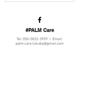
ルカフェヨガレ
#PALM Care
Tel:
050-5832-3959
| Email:
palm.care.tukuba@gmail.com
Contact