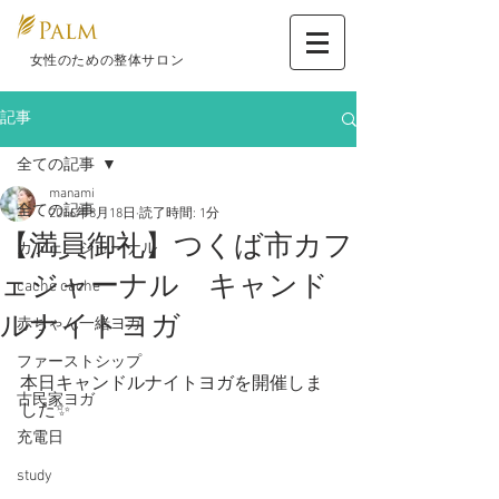
​ 女性のための整体サロン
記事
全ての記事
manami
全ての記事
2016年8月18日
読了時間: 1分
【満員御礼】つくば市カフ
カフェ ジャーナル
ェジャーナル キャンド
cache cache
ルナイトヨガ
赤ちゃん一緒ヨガ
ファーストシップ
本日キャンドルナイトヨガを開催しま
古民家ヨガ
した✨
充電日
study