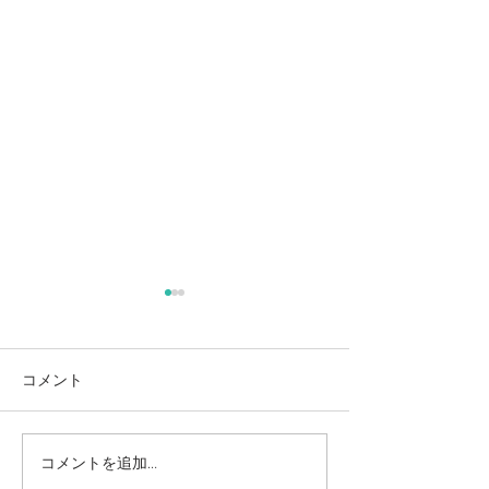
初！星空ヨガ開催しまし
た！
コメント
つくば市大人気
コメントを追加…