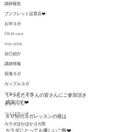
講師報告
プンフレット設置店❤️
お寺ヨガ
PALM care
mon amie
自己紹介
講師情報
辰海ヨガ
カップルヨガ
マタニティヨガ
 いつもたくさんの皆さんにご参加頂き
感謝です❤️
オンライン
つくばランチ
６０分のヨガレッスンの後は
カラダぽかぽかヨガ部
カラダにとっても優しいご飯❤️